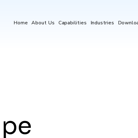
Home
About Us
Capabilities
Industries
Downlo
ape