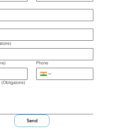
e
atoire)
ire)
Phone
e
(Obligatoire)
Send