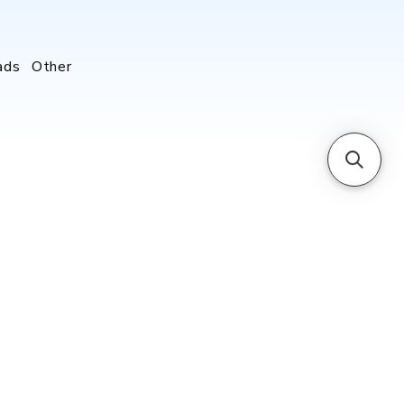
ads
Other