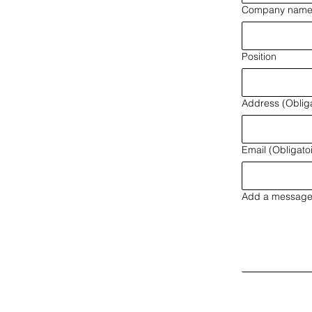
Company nam
Position
Address
(Oblig
Email
(Obligato
Add a messag