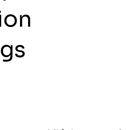
ion
ngs